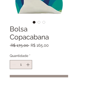
Bolsa
Copacabana
Preço
Preço
 R$ 175,00 
R$ 165,00
normal
promocional
Quantidade
*
Adicionar ao carrinho
Bolsa Copacabana
Tecido cordoba