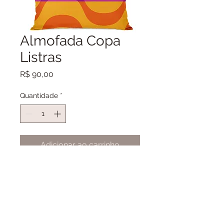
Almofada Copa
Listras
Preço
R$ 90,00
Quantidade
*
Adicionar ao carrinho
Capa de almofada
Tecido: Rodan
Toque levemente aveludado
O recheio não está incluído